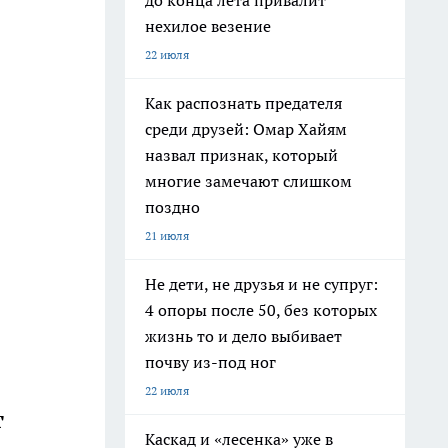
до конца лета привалит
нехилое везение
22 июля
Как распознать предателя
среди друзей: Омар Хайям
назвал признак, который
многие замечают слишком
поздно
21 июля
Не дети, не друзья и не супруг:
4 опоры после 50, без которых
жизнь то и дело выбивает
почву из-под ног
22 июля
т
Каскад и «лесенка» уже в