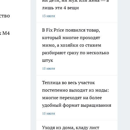
ни дети, ни муж или жена — а
лишь эти 4 вещи
ство
13 июля
В Fix Price появился товар,
х М4
который многие проходят
мимо, а хозяйки со стажем
з
разбирают сразу по несколько
штук
15 июля
Теплица во весь участок
постепенно выходит из моды:
многие переходят на более
удобный формат выращивания
15 июля
Уходя из дома, кладу лист