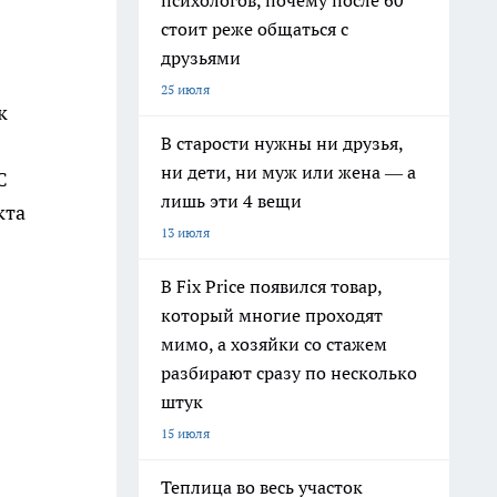
психологов, почему после 60
стоит реже общаться с
друзьями
25 июля
к
В старости нужны ни друзья,
ни дети, ни муж или жена — а
C
лишь эти 4 вещи
кта
13 июля
В Fix Price появился товар,
который многие проходят
мимо, а хозяйки со стажем
разбирают сразу по несколько
штук
15 июля
Теплица во весь участок