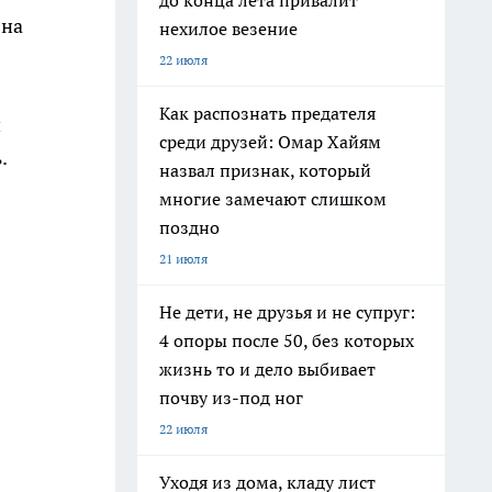
до конца лета привалит
 на
нехилое везение
22 июля
Как распознать предателя
и
среди друзей: Омар Хайям
.
назвал признак, который
многие замечают слишком
поздно
21 июля
Не дети, не друзья и не супруг:
4 опоры после 50, без которых
жизнь то и дело выбивает
почву из-под ног
22 июля
Уходя из дома, кладу лист