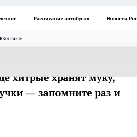
лезное
Расписание автобусов
Новости Ро
ВКонтакте
где хитрые хранят муку,
жучки — запомните раз и