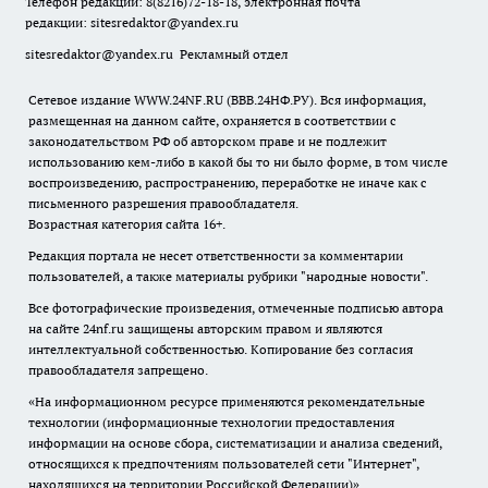
Телефон редакции: 8(8216)72-18-18, электронная почта
редакции:
sitesredaktor@yandex.ru
sitesredaktor@yandex.ru
Рекламный отдел
Сетевое издание WWW.24NF.RU (ВВВ.24НФ.РУ). Вся информация,
размещенная на данном сайте, охраняется в соответствии с
законодательством РФ об авторском праве и не подлежит
использованию кем-либо в какой бы то ни было форме, в том числе
воспроизведению, распространению, переработке не иначе как с
письменного разрешения правообладателя.
Возрастная категория сайта 16+.
Редакция портала не несет ответственности за комментарии
пользователей, а также материалы рубрики "народные новости".
Все фотографические произведения, отмеченные подписью автора
на сайте 24nf.ru защищены авторским правом и являются
интеллектуальной собственностью. Копирование без согласия
правообладателя запрещено.
«На информационном ресурсе применяются рекомендательные
технологии (информационные технологии предоставления
информации на основе сбора, систематизации и анализа сведений,
относящихся к предпочтениям пользователей сети "Интернет",
находящихся на территории Российской Федерации)».