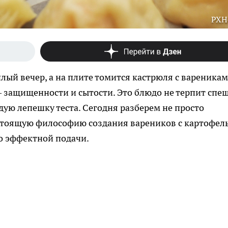
PXH
плый вечер, а на плите томится кастрюля с вареникам
 защищенности и сытости. Это блюдо не терпит спе
дую лепешку теста. Сегодня разберем не просто
астоящую философию создания вареников с картофел
о эффектной подачи.