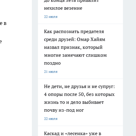
до конца лета привалит
нехилое везение
22 июля
е в
Как распознать предателя
среди друзей: Омар Хайям
е
назвал признак, который
многие замечают слишком
поздно
21 июля
Не дети, не друзья и не супруг:
4 опоры после 50, без которых
жизнь то и дело выбивает
почву из-под ног
22 июля
Каскад и «лесенка» уже в