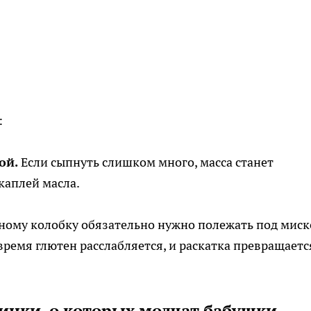
:
ой.
Если сыпнуть слишком много, масса станет
каплей масла.
ому колобку обязательно нужно полежать под миск
 время глютен расслабляется, и раскатка превращаетс
инки, о которых молчат бабушки