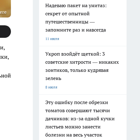
Надеваю пакет на унитаз:
ere
секрет от опытной
путешественницы —
запомните раз и навсегда
11 июля
и,
Укроп взойдёт щеткой: 3
шки,
советские хитрости — никаких
зонтиков, только кудрявая
ьной
зелень
8 июля
Эту ошибку после обрезки
томатов совершают тысячи
дачников: из-за одной кучки
листьев можно занести
болезни на весь участок