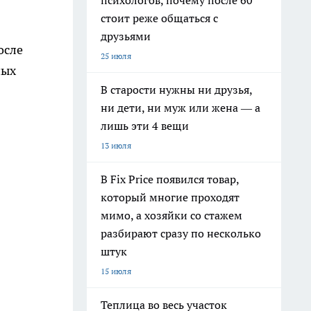
психологов, почему после 60
стоит реже общаться с
друзьями
осле
25 июля
ных
В старости нужны ни друзья,
ни дети, ни муж или жена — а
лишь эти 4 вещи
13 июля
В Fix Price появился товар,
который многие проходят
мимо, а хозяйки со стажем
разбирают сразу по несколько
штук
15 июля
Теплица во весь участок