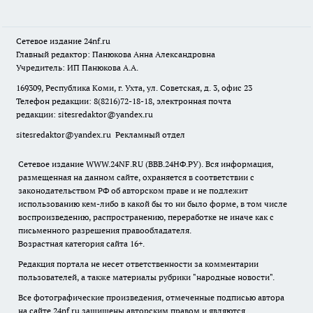
Сетевое издание
24nf.ru
Главный редактор: Панюкова Анна Александровна
Учредитель: ИП Панюкова А.А.
169309, Республика Коми, г. Ухта, ул. Советская, д. 3, офис 23
Телефон редакции: 8(8216)72-18-18, электронная почта
редакции:
sitesredaktor@yandex.ru
sitesredaktor@yandex.ru
Рекламный отдел
Сетевое издание WWW.24NF.RU (ВВВ.24НФ.РУ). Вся информация,
размещенная на данном сайте, охраняется в соответствии с
законодательством РФ об авторском праве и не подлежит
использованию кем-либо в какой бы то ни было форме, в том числе
воспроизведению, распространению, переработке не иначе как с
письменного разрешения правообладателя.
Возрастная категория сайта 16+.
Редакция портала не несет ответственности за комментарии
пользователей, а также материалы рубрики "народные новости".
Все фотографические произведения, отмеченные подписью автора
на сайте 24nf.ru защищены авторским правом и являются