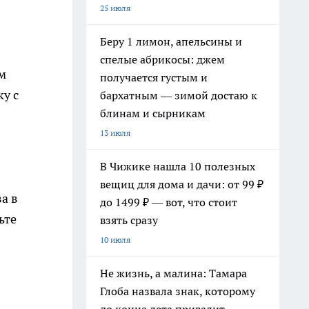
25 июля
Беру 1 лимон, апельсины и
спелые абрикосы: джем
м
получается густым и
у с
бархатным — зимой достаю к
блинам и сырникам
13 июля
В Чижике нашла 10 полезных
вещиц для дома и дачи: от 99 ₽
а в
до 1499 ₽ — вот, что стоит
ьте
взять сразу
10 июля
Не жизнь, а малина: Тамара
Глоба назвала знак, которому