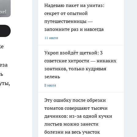
Надеваю пакет на унитаз:
xel
секрет от опытной
путешественницы —
запомните раз и навсегда
11 июля
же
Укроп взойдёт щеткой: 3
советские хитрости — никаких
еза
зонтиков, только кудрявая
ть
зелень
уты,
8 июля
Эту ошибку после обрезки
томатов совершают тысячи
дачников: из-за одной кучки
листьев можно занести
болезни на весь участок