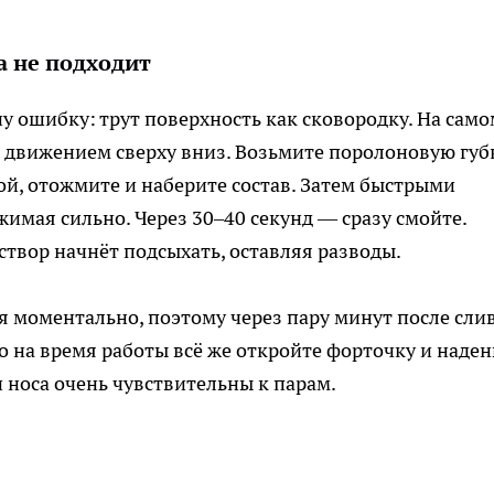
а не подходит
у ошибку: трут поверхность как сковородку. На само
движением сверху вниз. Возьмите поролоновую губк
й, отожмите и наберите состав. Затем быстрыми
имая сильно. Через 30–40 секунд — сразу смойте.
твор начнёт подсыхать, оставляя разводы.
 моментально, поэтому через пару минут после слив
Но на время работы всё же откройте форточку и наден
 носа очень чувствительны к парам.