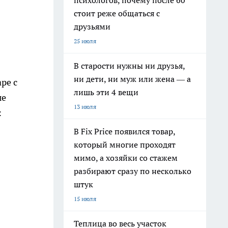
психологов, почему после 60
стоит реже общаться с
друзьями
25 июля
В старости нужны ни друзья,
ни дети, ни муж или жена — а
ре с
лишь эти 4 вещи
ые
13 июля
:
В Fix Price появился товар,
который многие проходят
мимо, а хозяйки со стажем
разбирают сразу по несколько
штук
15 июля
Теплица во весь участок