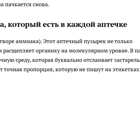
а пачкается снова.
а, который есть в каждой аптечке
творе аммиака). Этот аптечный пузырек не только
и расщепляет органику на молекулярном уровне. В па
ную среду, которая буквально отслаивает застарел
т точная пропорция, которую не пишут на этикетках