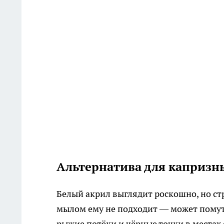
Альтернатива для капризн
Белый акрил выглядит роскошно, но ст
мылом ему не подходит — может помутн
рыжие потёки и чёрные точки в местах