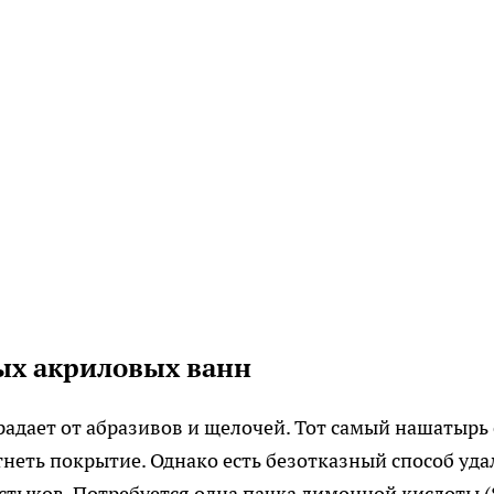
ых акриловых ванн
радает от абразивов и щелочей. Тот самый нашатырь 
еть покрытие. Однако есть безотказный способ уда
 стыков. Потребуется одна пачка лимонной кислоты (