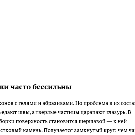
ки часто бессильны
онов с гелями и абразивами. Но проблема в их соста
ъедают швы, а твердые частицы царапают глазурь. В
уборки поверхность становится шершавой — к ней
стковый камень. Получается замкнутый круг: чем ч