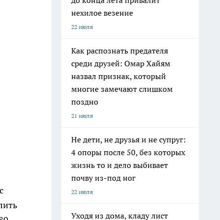
до конца лета привалит
нехилое везение
22 июля
Как распознать предателя
среди друзей: Омар Хайям
назвал признак, который
многие замечают слишком
поздно
21 июля
Не дети, не друзья и не супруг:
4 опоры после 50, без которых
жизнь то и дело выбивает
почву из-под ног
с
22 июля
лить
Уходя из дома, кладу лист
80