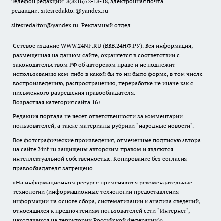
Телефон редакции: 8(8216)72-18-18, электронная почта
редакции:
sitesredaktor@yandex.ru
sitesredaktor@yandex.ru
Рекламный отдел
Сетевое издание WWW.24NF.RU (ВВВ.24НФ.РУ). Вся информация,
размещенная на данном сайте, охраняется в соответствии с
законодательством РФ об авторском праве и не подлежит
использованию кем-либо в какой бы то ни было форме, в том числе
воспроизведению, распространению, переработке не иначе как с
письменного разрешения правообладателя.
Возрастная категория сайта 16+.
Редакция портала не несет ответственности за комментарии
пользователей, а также материалы рубрики "народные новости".
Все фотографические произведения, отмеченные подписью автора
на сайте 24nf.ru защищены авторским правом и являются
интеллектуальной собственностью. Копирование без согласия
правообладателя запрещено.
«На информационном ресурсе применяются рекомендательные
технологии (информационные технологии предоставления
информации на основе сбора, систематизации и анализа сведений,
относящихся к предпочтениям пользователей сети "Интернет",
находящихся на территории Российской Федерации)».