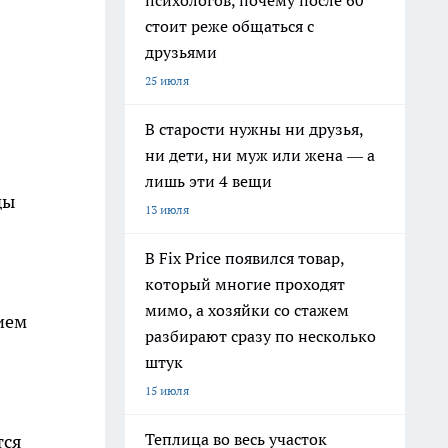
психологов, почему после 60
стоит реже общаться с
друзьями
25 июля
В старости нужны ни друзья,
ни дети, ни муж или жена — а
лишь эти 4 вещи
ды
13 июля
В Fix Price появился товар,
который многие проходят
мимо, а хозяйки со стажем
ием
разбирают сразу по несколько
штук
15 июля
Теплица во весь участок
тся