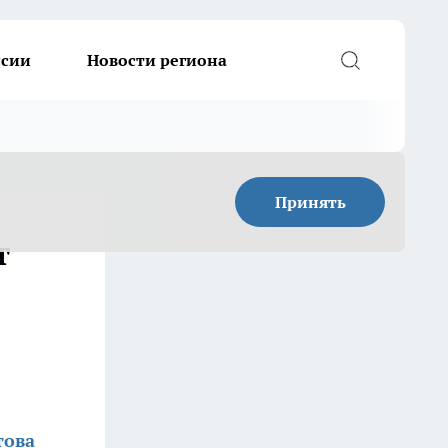
ссии
Новости региона
Принять
т
това