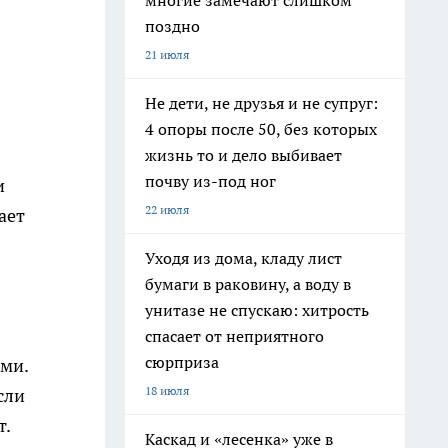
многие замечают слишком
поздно
21 июля
Не дети, не друзья и не супруг:
4 опоры после 50, без которых
жизнь то и дело выбивает
почву из-под ног
и
22 июля
ает
Уходя из дома, кладу лист
бумаги в раковину, а воду в
унитазе не спускаю: хитрость
спасает от неприятного
сюрприза
ями.
18 июля
сли
т.
Каскад и «лесенка» уже в