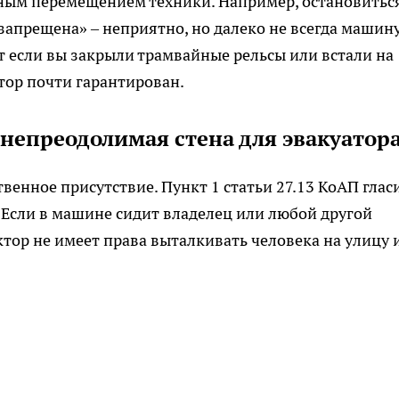
ным перемещением техники. Например, остановитьс
апрещена» – неприятно, но далеко не всегда машин
т если вы закрыли трамвайные рельсы или встали на
тор почти гарантирован.
 непреодолимая стена для эвакуатор
венное присутствие. Пункт 1 статьи 27.13 КоАП глас
. Если в машине сидит владелец или любой другой
тор не имеет права выталкивать человека на улицу 