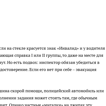
ли на стекле красуется знак «Инвалид» и у водителя
ющая справка I или II группы, то даже на месте для
ут. Но есть подвох: инспектор обязан убедиться в
достоверение. Если его нет при себе – эвакуация
ина скорой помощи, полицейский автомобиль или
олнении задания может стоять там, где обычным
ует. Однако частные «мигалки» на джипах эту