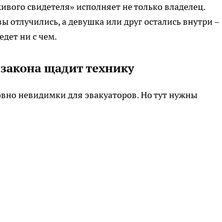
ивого свидетеля» исполняет не только владелец.
вы отлучились, а девушка или друг остались внутри –
едет ни с чем.
а закона щадит технику
овно невидимки для эвакуаторов. Но тут нужны