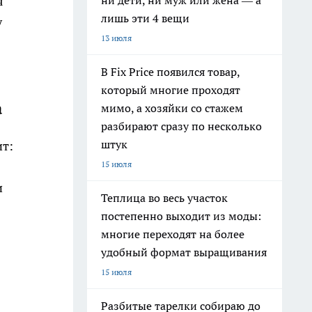
ни дети, ни муж или жена — а
я
лишь эти 4 вещи
у
13 июля
В Fix Price появился товар,
который многие проходят
а
мимо, а хозяйки со стажем
разбирают сразу по несколько
штук
ит:
15 июля
и
Теплица во весь участок
постепенно выходит из моды:
многие переходят на более
удобный формат выращивания
15 июля
Разбитые тарелки собираю до