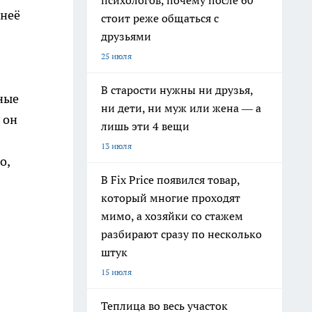
психологов, почему после 60
 неё
стоит реже общаться с
друзьями
25 июля
В старости нужны ни друзья,
ные
ни дети, ни муж или жена — а
 он
лишь эти 4 вещи
13 июля
о,
В Fix Price появился товар,
который многие проходят
мимо, а хозяйки со стажем
разбирают сразу по несколько
штук
15 июля
Теплица во весь участок