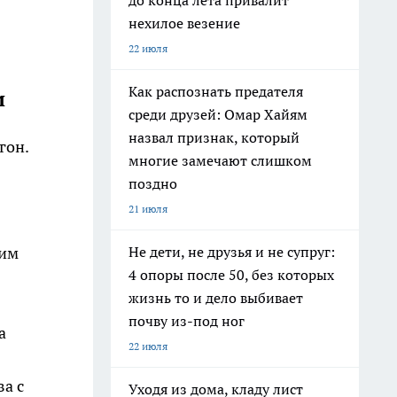
до конца лета привалит
нехилое везение
22 июля
Как распознать предателя
и
среди друзей: Омар Хайям
назвал признак, который
гон.
многие замечают слишком
поздно
21 июля
Не дети, не друзья и не супруг:
рим
4 опоры после 50, без которых
жизнь то и дело выбивает
почву из-под ног
а
22 июля
ва с
Уходя из дома, кладу лист