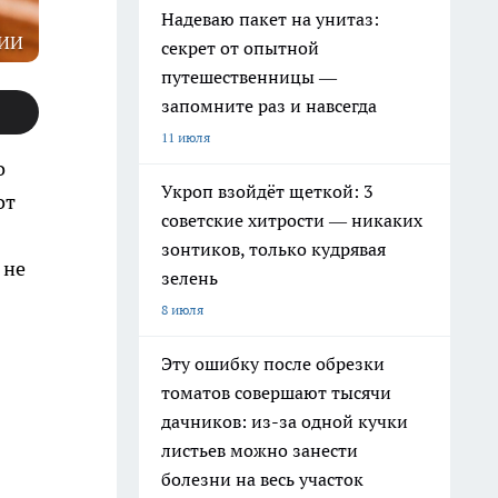
Надеваю пакет на унитаз:
ИИ
секрет от опытной
путешественницы —
запомните раз и навсегда
11 июля
о
Укроп взойдёт щеткой: 3
от
советские хитрости — никаких
зонтиков, только кудрявая
 не
зелень
8 июля
Эту ошибку после обрезки
томатов совершают тысячи
дачников: из-за одной кучки
листьев можно занести
болезни на весь участок