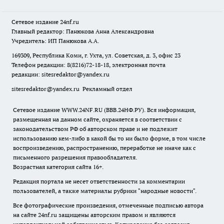
Сетевое издание
24nf.ru
Главный редактор: Панюкова Анна Александровна
Учредитель: ИП Панюкова А.А.
169309, Республика Коми, г. Ухта, ул. Советская, д. 3, офис 23
Телефон редакции: 8(8216)72-18-18, электронная почта
редакции:
sitesredaktor@yandex.ru
sitesredaktor@yandex.ru
Рекламный отдел
Сетевое издание WWW.24NF.RU (ВВВ.24НФ.РУ). Вся информация,
размещенная на данном сайте, охраняется в соответствии с
законодательством РФ об авторском праве и не подлежит
использованию кем-либо в какой бы то ни было форме, в том числе
воспроизведению, распространению, переработке не иначе как с
письменного разрешения правообладателя.
Возрастная категория сайта 16+.
Редакция портала не несет ответственности за комментарии
пользователей, а также материалы рубрики "народные новости".
Все фотографические произведения, отмеченные подписью автора
на сайте 24nf.ru защищены авторским правом и являются