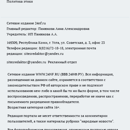
Политика этики
Сетевое издание
24nf.ru
Главный редактор: Панюкова Анна Александровна
Учредитель: ИП Панюкова А.А.
169309, Республика Коми, г. Ухта, ул. Советская, д. 3, офис 23
Телефон редакции: 8(8216)72-18-18, электронная почта
редакции:
sitesredaktor@yandex.ru
sitesredaktor@yandex.ru
Рекламный отдел
Сетевое издание WWW.24NF.RU (ВВВ.24НФ.РУ). Вся информация,
размещенная на данном сайте, охраняется в соответствии с
законодательством РФ об авторском праве и не подлежит
использованию кем-либо в какой бы то ни было форме, в том числе
воспроизведению, распространению, переработке не иначе как с
письменного разрешения правообладателя.
Возрастная категория сайта 16+.
Редакция портала не несет ответственности за комментарии
пользователей, а также материалы рубрики "народные новости".
Все фотографические произведения, отмеченные подписью автора