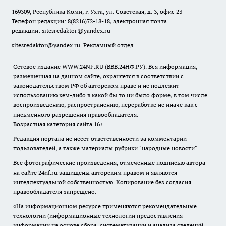
169309, Республика Коми, г. Ухта, ул. Советская, д. 3, офис 23
Телефон редакции: 8(8216)72-18-18, электронная почта
редакции:
sitesredaktor@yandex.ru
sitesredaktor@yandex.ru
Рекламный отдел
Сетевое издание WWW.24NF.RU (ВВВ.24НФ.РУ). Вся информация,
размещенная на данном сайте, охраняется в соответствии с
законодательством РФ об авторском праве и не подлежит
использованию кем-либо в какой бы то ни было форме, в том числе
воспроизведению, распространению, переработке не иначе как с
письменного разрешения правообладателя.
Возрастная категория сайта 16+.
Редакция портала не несет ответственности за комментарии
пользователей, а также материалы рубрики "народные новости".
Все фотографические произведения, отмеченные подписью автора
на сайте 24nf.ru защищены авторским правом и являются
интеллектуальной собственностью. Копирование без согласия
правообладателя запрещено.
«На информационном ресурсе применяются рекомендательные
технологии (информационные технологии предоставления
информации на основе сбора, систематизации и анализа сведений,