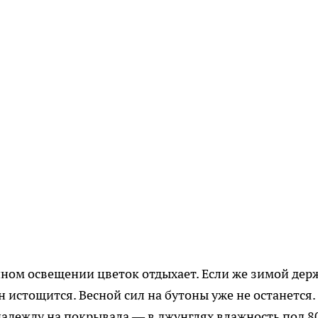
ном освещении цветок отдыхает. Если же зимой дер
н истощится. Весной сил на бутоны уже не останется.
 надежду на покрывала — в джунглях влажность под 8