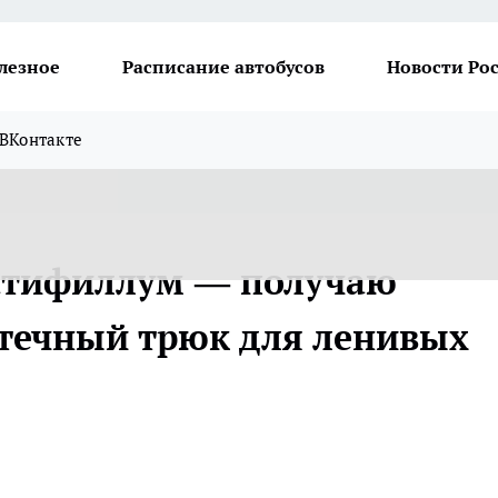
лезное
Расписание автобусов
Новости Ро
ВКонтакте
патифиллум — получаю
птечный трюк для ленивых