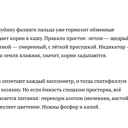
глубину фаланги пальца уже тормозит обменные
ает корни в кашу. Правило простое: летом — щедры
зимой — умеренный, с лёгкой просушкой. Индикатор
но земля влажная, значит, корни задыхаются.
и оплетают каждый миллиметр, и тогда спатифиллум
 хозяину. Но если ёмкость слишком просторна, всё
асается питания: перекорм азотом (мочевина, насто
бнуляет цветение. Нужны фосфор и калий.