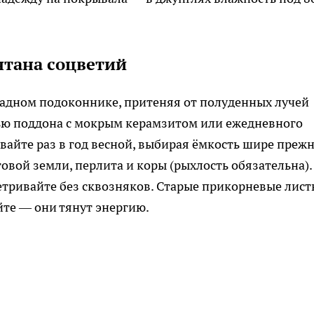
нтана соцветий
падном подоконнике, притеняя от полуденных лучей
ью поддона с мокрым керамзитом или ежедневного
айте раз в год весной, выбирая ёмкость шире преж
стовой земли, перлита и коры (рыхлость обязательна).
тривайте без сквозняков. Старые прикорневые лист
йте — они тянут энергию.