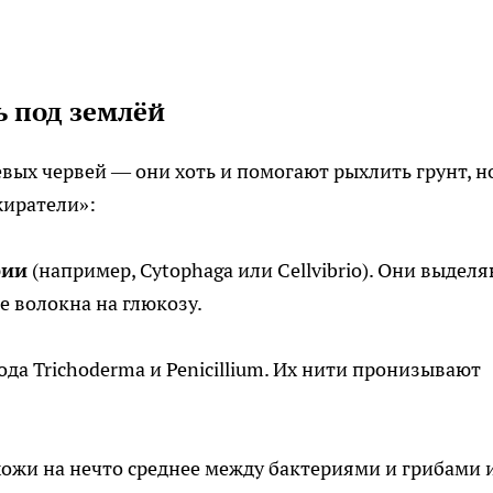
ь под землёй
девых червей — они хоть и помогают рыхлить грунт, н
жиратели»:
рии
(например, Cytophaga или Cellvibrio). Они выдел
 волокна на глюкозу.
рода Trichoderma и Penicillium. Их нити пронизывают
охожи на нечто среднее между бактериями и грибами 