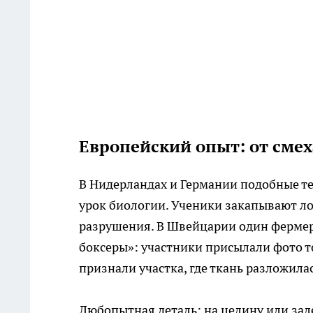
Европейский опыт: от смех
В Нидерландах и Германии подобные те
урок биологии. Ученики закапывают ло
разрушения. В Швейцарии один ферме
боксеры»: участники присылали фото т
признали участка, где ткань разложил
Любопытная деталь: на целину или зале