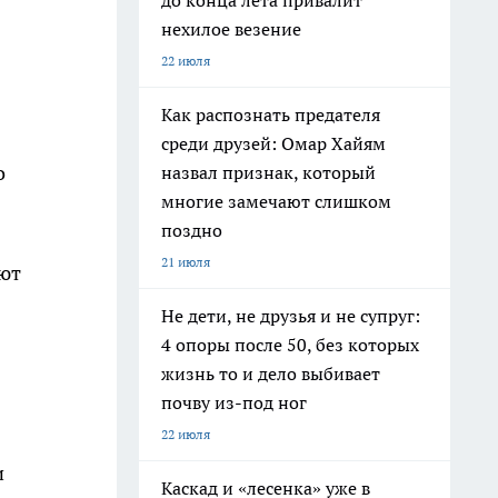
до конца лета привалит
нехилое везение
22 июля
Как распознать предателя
среди друзей: Омар Хайям
о
назвал признак, который
многие замечают слишком
поздно
21 июля
яют
Не дети, не друзья и не супруг:
4 опоры после 50, без которых
жизнь то и дело выбивает
почву из-под ног
22 июля
и
Каскад и «лесенка» уже в