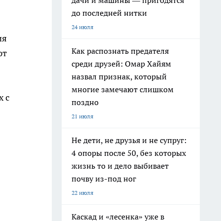
дачи и машины — пригодятся
до последней нитки
24 июля
ия
Как распознать предателя
ют
среди друзей: Омар Хайям
назвал признак, который
многие замечают слишком
х с
поздно
21 июля
Не дети, не друзья и не супруг:
4 опоры после 50, без которых
жизнь то и дело выбивает
почву из-под ног
22 июля
Каскад и «лесенка» уже в