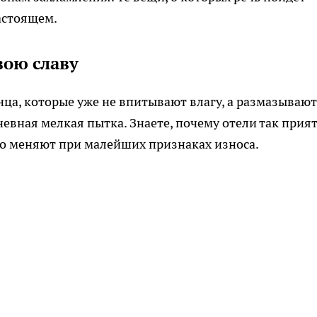
астоящем.
вою славу
ца, которые уже не впитывают влагу, а размазывают
дневная мелкая пытка. Знаете, почему отели так прия
го меняют при малейших признаках износа.