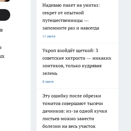
Надеваю пакет на унитаз:
секрет от опытной
путешественницы —
запомните раз и навсегда
 в
11 июля
о
Укроп взойдёт щеткой: 3
ых
советские хитрости — никаких
зонтиков, только кудрявая
зелень
8 июля
Эту ошибку после обрезки
томатов совершают тысячи
дачников: из-за одной кучки
листьев можно занести
болезни на весь участок