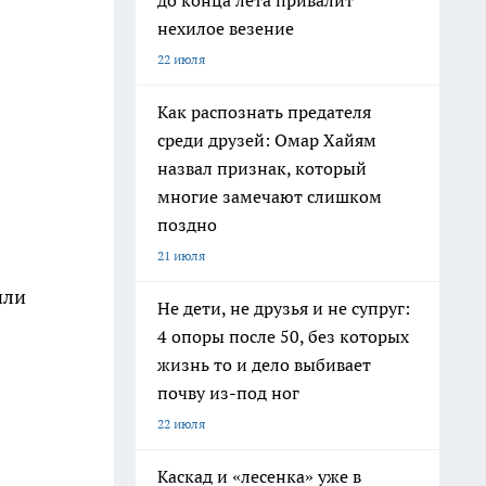
до конца лета привалит
нехилое везение
22 июля
Как распознать предателя
среди друзей: Омар Хайям
назвал признак, который
многие замечают слишком
поздно
21 июля
или
Не дети, не друзья и не супруг:
4 опоры после 50, без которых
жизнь то и дело выбивает
почву из-под ног
22 июля
Каскад и «лесенка» уже в