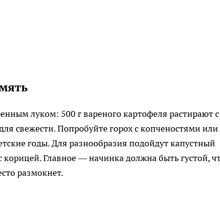
амять
енным луком: 500 г вареного картофеля растирают с
 для свежести. Попробуйте горох с копченостями или
етские годы. Для разнообразия подойдут капустный
с корицей. Главное — начинка должна быть густой, ч
есто размокнет.