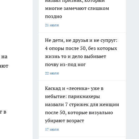
назвал признак, который
многие замечают слишком
поздно
21 июля
Не дети, не друзья и не супруг:
4 опоры после 50, без которых
 на
жизнь то и дело выбивает
почву из-под ног
ают
22 июля
Каскад и «лесенка» уже в
небытие: парикмахеры
назвали 7 стрижек для женщин
т в
после 50, которые визуально
убирают возраст
17 июля