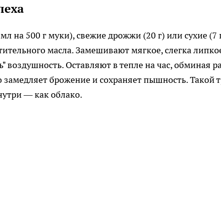
пеха
мл на 500 г муки), свежие дрожжи (20 г) или сухие (7 г
стительного масла. Замешивают мягкое, слегка липко
ь" воздушность. Оставляют в тепле на час, обминая р
о замедляет брожение и сохраняет пышность. Такой 
нутри — как облако.