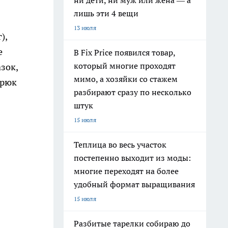
ни дети, ни муж или жена — а
лишь эти 4 вещи
13 июля
),
е
В Fix Price появился товар,
который многие проходят
азок,
мимо, а хозяйки со стажем
трюк
разбирают сразу по несколько
штук
15 июля
Теплица во весь участок
постепенно выходит из моды:
многие переходят на более
удобный формат выращивания
15 июля
Разбитые тарелки собираю до