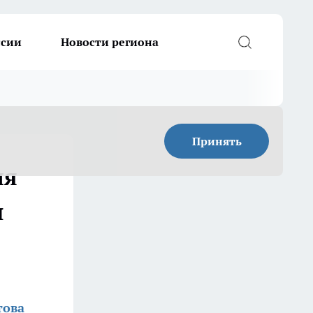
ссии
Новости региона
Принять
ля
и
това