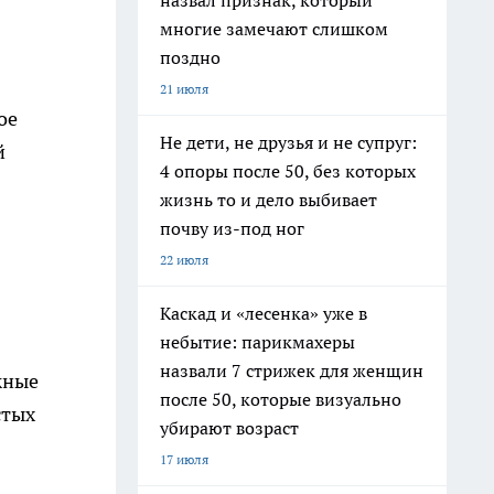
назвал признак, который
многие замечают слишком
поздно
21 июля
ое
Не дети, не друзья и не супруг:
й
4 опоры после 50, без которых
жизнь то и дело выбивает
почву из-под ног
22 июля
Каскад и «лесенка» уже в
небытие: парикмахеры
назвали 7 стрижек для женщин
жные
после 50, которые визуально
стых
убирают возраст
17 июля