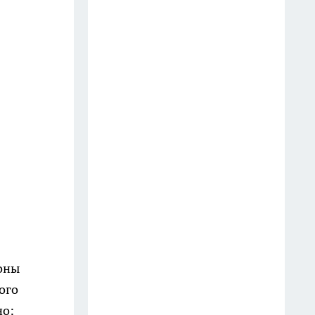
14 июля
Как человек чувствует, что
жизнь подходит к концу:
точный ответ Виктории
Токаревой — пробирает до
мурашек
23 июля
Жить одному — дешевле и
полезнее: 6 советов
психологов, почему после 60
стоит реже общаться с
друзьями
25 июля
коны
ого
В старости нужны ни друзья,
но: