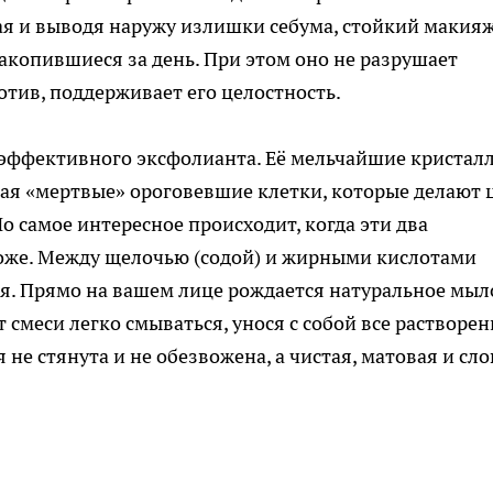
ая и выводя наружу излишки себума, стойкий макияж
акопившиеся за день. При этом оно не разрушает
отив, поддерживает его целостность.
но эффективного эксфолианта. Её мельчайшие кристал
ая «мертвые» ороговевшие клетки, которые делают 
Но самое интересное происходит, когда эти два
оже. Между щелочью (содой) и жирными кислотами
ия. Прямо на вашем лице рождается натуральное мы
смеси легко смываться, унося с собой все растворе
 не стянута и не обезвожена, а чистая, матовая и сл