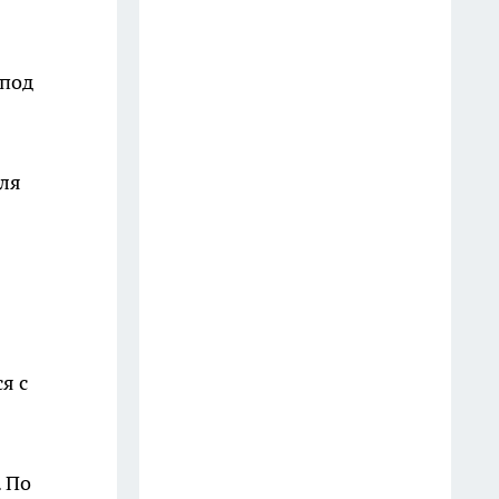
10 июля
Беру 1 лимон, апельсины и
 под
спелые абрикосы: джем
получается густым и
бархатным — зимой достаю к
ля
блинам и сырникам
13 июля
Не жизнь, а малина: Тамара
Глоба назвала знак, которому
до конца лета привалит
нехилое везение
я с
22 июля
Как распознать предателя
среди друзей: Омар Хайям
. По