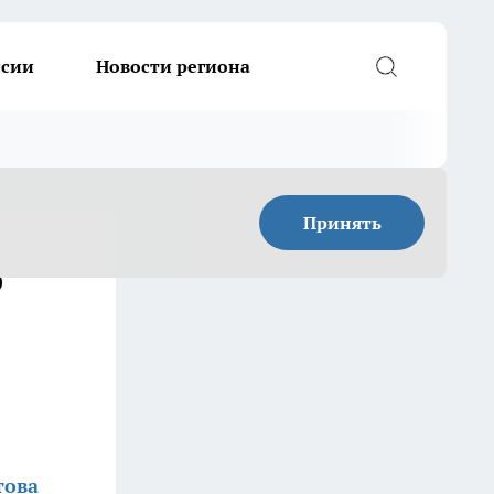
ссии
Новости региона
Принять
о
това