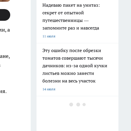
Надеваю пакет на унитаз:
секрет от опытной
путешественницы —
запомните раз и навсегда
и, а
11 июля
Эту ошибку после обрезки
ане,
томатов совершают тысячи
а
дачников: из-за одной кучки
листьев можно занести
болезни на весь участок
14 июля
ия.
Высокие грядки уже не предел
мечтаний: дачники переходят
на новый формат, который
почти не требует прополки