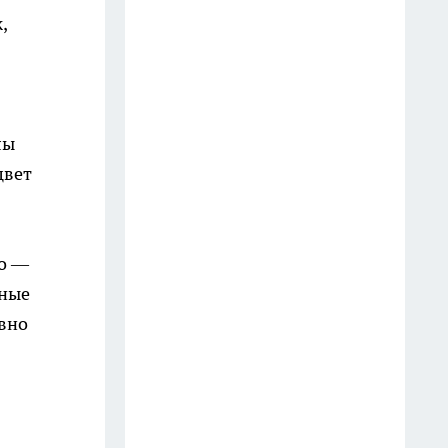
ни дети, ни муж или жена — а
,
лишь эти 4 вещи
13 июля
В Fix Price появился товар,
который многие проходят
лы
мимо, а хозяйки со стажем
цвет
разбирают сразу по несколько
штук
15 июля
ло —
Теплица во весь участок
нные
постепенно выходит из моды:
овно
многие переходят на более
удобный формат выращивания
15 июля
Разбитые тарелки собираю до