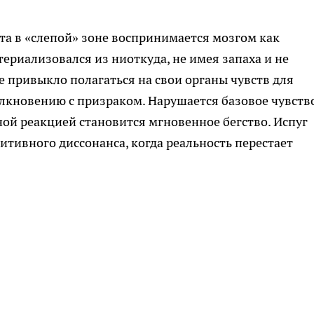
а в «слепой» зоне воспринимается мозгом как
ериализовался из ниоткуда, не имея запаха и не
е привыкло полагаться на свои органы чувств для
олкновению с призраком. Нарушается базовое чувств
ной реакцией становится мгновенное бегство. Испуг
нитивного диссонанса, когда реальность перестает