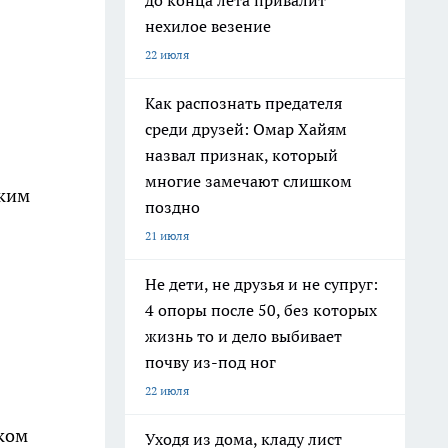
до конца лета привалит
нехилое везение
22 июля
Как распознать предателя
среди друзей: Омар Хайям
назвал признак, который
многие замечают слишком
ским
поздно
21 июля
Не дети, не друзья и не супруг:
4 опоры после 50, без которых
жизнь то и дело выбивает
почву из-под ног
22 июля
шком
Уходя из дома, кладу лист