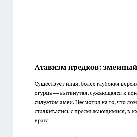
Атавизм предков: змеины
Существует иная, более глубокая верс
огурца — вытянутая, сужающаяся к кон
силуэтом змеи. Несмотря на то, что д
сталкивались с пресмыкающимися, в и
врага.