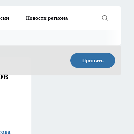
ссии
Новости региона
Принять
ов
това