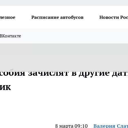
лезное
Расписание автобусов
Новости Ро
ВКонтакте
собия зачислят в другие да
фик
8 марта 09:10
Валерия Сла