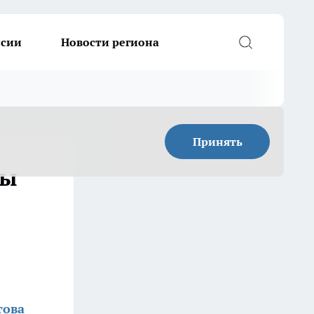
ссии
Новости региона
Принять
ты
това