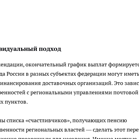
ивидуальный подход
мендации, окончательный график выплат формирует
да России в разных субъектах федерации могут имет
финансирования доставочных организаций. Это зави
ренностей с региональными управлениями почтовой
х пунктов.
ны списка «счастливчиков», получающих пенсию
ственности региональных властей — сделать этот пер
онно прозрачным для населения. Именно местные