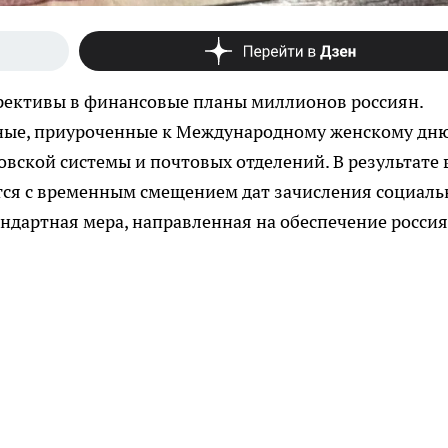
рективы в финансовые планы миллионов россиян.
ые, приуроченные к Международному женскому дню
ской системы и почтовых отделений. В результате 
ется с временным смещением дат зачисления социал
стандартная мера, направленная на обеспечение росси