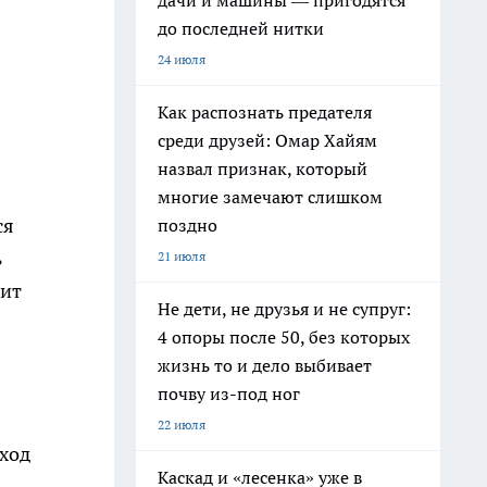
дачи и машины — пригодятся
до последней нитки
24 июля
Как распознать предателя
среди друзей: Омар Хайям
назвал признак, который
многие замечают слишком
ся
поздно
ь
21 июля
сит
Не дети, не друзья и не супруг:
4 опоры после 50, без которых
жизнь то и дело выбивает
почву из-под ног
22 июля
еход
Каскад и «лесенка» уже в