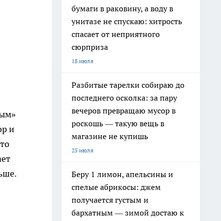
бумаги в раковину, а воду в
унитазе не спускаю: хитрость
спасает от неприятного
сюрприза
18 июля
Разбитые тарелки собираю до
последнего осколка: за пару
вечеров превращаю мусор в
ным»
роскошь — такую вещь в
ор и
магазине не купишь
сто
25 июля
ает
ьше.
Беру 1 лимон, апельсины и
спелые абрикосы: джем
получается густым и
бархатным — зимой достаю к