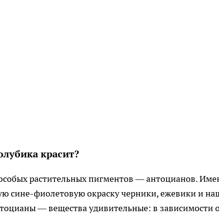
олубика красит?
 особых растительных пигментов — антоцианов. Име
ую сине-фиолетовую окраску черники, ежевики и на
нтоцианы — вещества удивительные: в зависимости 