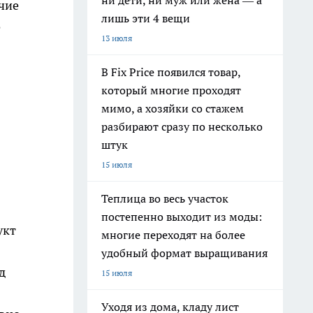
ни дети, ни муж или жена — а
ичие
лишь эти 4 вещи
о
13 июля
В Fix Price появился товар,
который многие проходят
мимо, а хозяйки со стажем
разбирают сразу по несколько
штук
15 июля
Теплица во весь участок
постепенно выходит из моды:
укт
многие переходят на более
удобный формат выращивания
д
15 июля
Уходя из дома, кладу лист