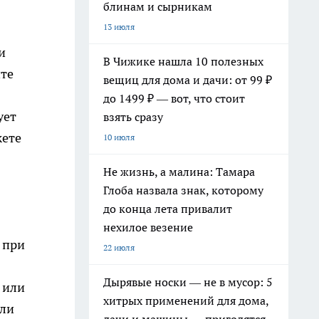
блинам и сырникам
13 июля
и
В Чижике нашла 10 полезных
ите
вещиц для дома и дачи: от 99 ₽
до 1499 ₽ — вот, что стоит
ует
взять сразу
жете
10 июля
Не жизнь, а малина: Тамара
Глоба назвала знак, которому
до конца лета привалит
нехилое везение
 при
22 июля
Дырявые носки — не в мусор: 5
 или
хитрых применений для дома,
или