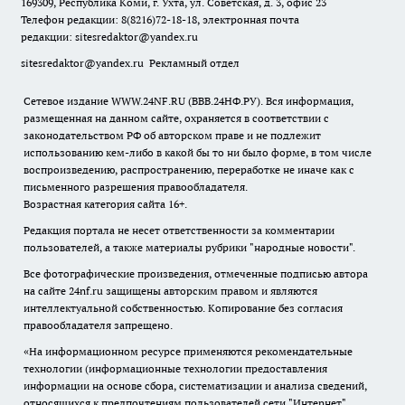
169309, Республика Коми, г. Ухта, ул. Советская, д. 3, офис 23
Телефон редакции: 8(8216)72-18-18, электронная почта
редакции:
sitesredaktor@yandex.ru
sitesredaktor@yandex.ru
Рекламный отдел
Сетевое издание WWW.24NF.RU (ВВВ.24НФ.РУ). Вся информация,
размещенная на данном сайте, охраняется в соответствии с
законодательством РФ об авторском праве и не подлежит
использованию кем-либо в какой бы то ни было форме, в том числе
воспроизведению, распространению, переработке не иначе как с
письменного разрешения правообладателя.
Возрастная категория сайта 16+.
Редакция портала не несет ответственности за комментарии
пользователей, а также материалы рубрики "народные новости".
Все фотографические произведения, отмеченные подписью автора
на сайте 24nf.ru защищены авторским правом и являются
интеллектуальной собственностью. Копирование без согласия
правообладателя запрещено.
«На информационном ресурсе применяются рекомендательные
технологии (информационные технологии предоставления
информации на основе сбора, систематизации и анализа сведений,
относящихся к предпочтениям пользователей сети "Интернет",