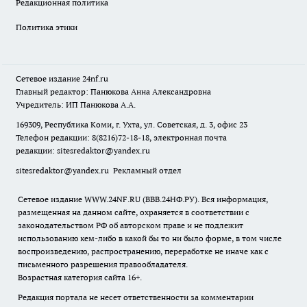
Редакционная политика
Политика этики
Сетевое издание
24nf.ru
Главный редактор: Панюкова Анна Александровна
Учредитель: ИП Панюкова А.А.
169309, Республика Коми, г. Ухта, ул. Советская, д. 3, офис 23
Телефон редакции: 8(8216)72-18-18, электронная почта
редакции:
sitesredaktor@yandex.ru
sitesredaktor@yandex.ru
Рекламный отдел
Сетевое издание WWW.24NF.RU (ВВВ.24НФ.РУ). Вся информация,
размещенная на данном сайте, охраняется в соответствии с
законодательством РФ об авторском праве и не подлежит
использованию кем-либо в какой бы то ни было форме, в том числе
воспроизведению, распространению, переработке не иначе как с
письменного разрешения правообладателя.
Возрастная категория сайта 16+.
Редакция портала не несет ответственности за комментарии