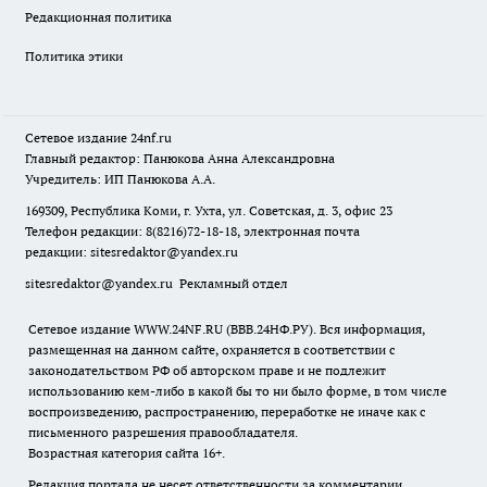
Редакционная политика
Политика этики
Сетевое издание
24nf.ru
Главный редактор: Панюкова Анна Александровна
Учредитель: ИП Панюкова А.А.
169309, Республика Коми, г. Ухта, ул. Советская, д. 3, офис 23
Телефон редакции: 8(8216)72-18-18, электронная почта
редакции:
sitesredaktor@yandex.ru
sitesredaktor@yandex.ru
Рекламный отдел
Сетевое издание WWW.24NF.RU (ВВВ.24НФ.РУ). Вся информация,
размещенная на данном сайте, охраняется в соответствии с
законодательством РФ об авторском праве и не подлежит
использованию кем-либо в какой бы то ни было форме, в том числе
воспроизведению, распространению, переработке не иначе как с
письменного разрешения правообладателя.
Возрастная категория сайта 16+.
Редакция портала не несет ответственности за комментарии