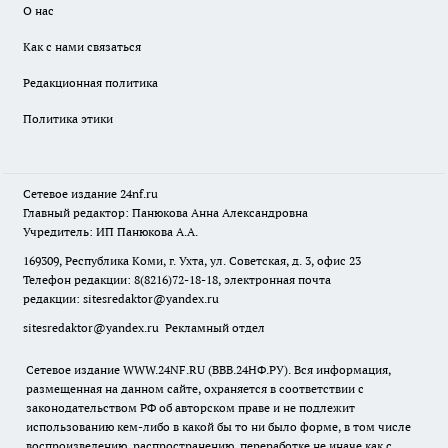
О нас
Как с нами связаться
Редакционная политика
Политика этики
Сетевое издание
24nf.ru
Главный редактор: Панюкова Анна Александровна
Учредитель: ИП Панюкова А.А.
169309, Республика Коми, г. Ухта, ул. Советская, д. 3, офис 23
Телефон редакции: 8(8216)72-18-18, электронная почта
редакции:
sitesredaktor@yandex.ru
sitesredaktor@yandex.ru
Рекламный отдел
Сетевое издание WWW.24NF.RU (ВВВ.24НФ.РУ). Вся информация,
размещенная на данном сайте, охраняется в соответствии с
законодательством РФ об авторском праве и не подлежит
использованию кем-либо в какой бы то ни было форме, в том числе
воспроизведению, распространению, переработке не иначе как с