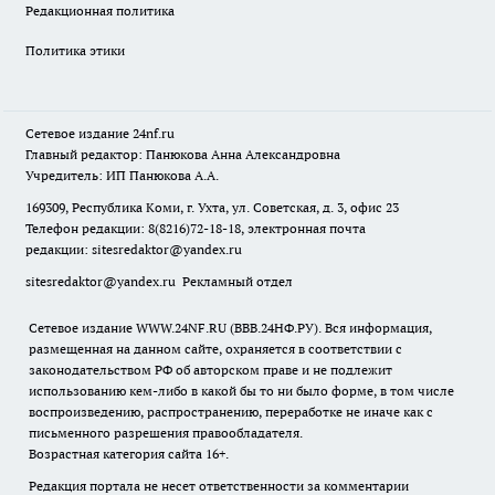
Редакционная политика
Политика этики
Сетевое издание
24nf.ru
Главный редактор: Панюкова Анна Александровна
Учредитель: ИП Панюкова А.А.
169309, Республика Коми, г. Ухта, ул. Советская, д. 3, офис 23
Телефон редакции: 8(8216)72-18-18, электронная почта
редакции:
sitesredaktor@yandex.ru
sitesredaktor@yandex.ru
Рекламный отдел
Сетевое издание WWW.24NF.RU (ВВВ.24НФ.РУ). Вся информация,
размещенная на данном сайте, охраняется в соответствии с
законодательством РФ об авторском праве и не подлежит
использованию кем-либо в какой бы то ни было форме, в том числе
воспроизведению, распространению, переработке не иначе как с
письменного разрешения правообладателя.
Возрастная категория сайта 16+.
Редакция портала не несет ответственности за комментарии