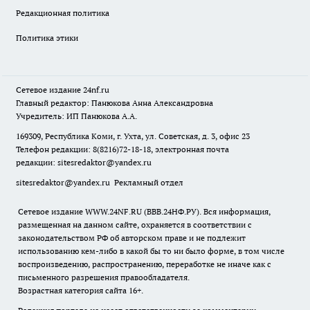
Редакционная политика
Политика этики
Сетевое издание
24nf.ru
Главный редактор: Панюкова Анна Александровна
Учредитель: ИП Панюкова А.А.
169309, Республика Коми, г. Ухта, ул. Советская, д. 3, офис 23
Телефон редакции: 8(8216)72-18-18, электронная почта
редакции:
sitesredaktor@yandex.ru
sitesredaktor@yandex.ru
Рекламный отдел
Сетевое издание WWW.24NF.RU (ВВВ.24НФ.РУ). Вся информация,
размещенная на данном сайте, охраняется в соответствии с
законодательством РФ об авторском праве и не подлежит
использованию кем-либо в какой бы то ни было форме, в том числе
воспроизведению, распространению, переработке не иначе как с
письменного разрешения правообладателя.
Возрастная категория сайта 16+.