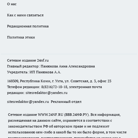
О нас
Как с нами связаться
Редакционная политика
Политика этики
Сетевое издание
24nf.ru
Главный редактор: Панюкова Анна Александровна
Учредитель: ИП Панюкова А.А.
169309, Республика Коми, г. Ухта, ул. Советская, д. 3, офис 23
Телефон редакции: 8(8216)72-18-18, электронная почта
редакции:
sitesredaktor@yandex.ru
sitesredaktor@yandex.ru
Рекламный отдел
Сетевое издание WWW.24NF.RU (ВВВ.24НФ.РУ). Вся информация,
размещенная на данном сайте, охраняется в соответствии с
законодательством РФ об авторском праве и не подлежит
использованию кем-либо в какой бы то ни было форме, в том числе
воспроизведению, распространению, переработке не иначе как с