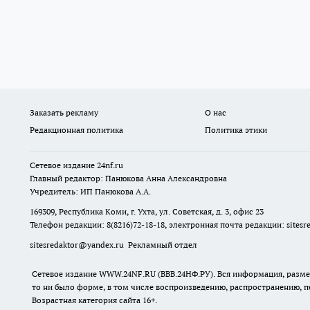
Заказать рекламу
О нас
Редакционная политика
Политика этики
Сетевое издание
24nf.ru
Главный редактор: Панюкова Анна Александровна
Учредитель: ИП Панюкова А.А.
169309, Республика Коми, г. Ухта, ул. Советская, д. 3, офис 23
Телефон редакции: 8(8216)72-18-18, электронная почта редакции:
sites
sitesredaktor@yandex.ru
Рекламный отдел
Сетевое издание WWW.24NF.RU (ВВВ.24НФ.РУ). Вся информация, размещ
то ни было форме, в том числе воспроизведению, распространению, п
Возрастная категория сайта 16+.