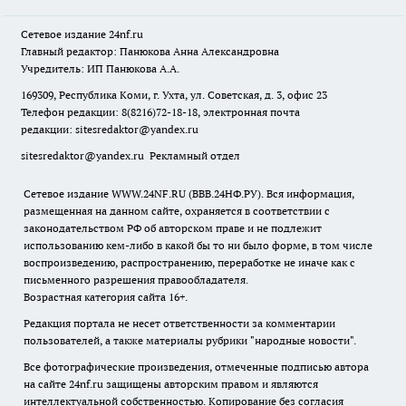
Сетевое издание
24nf.ru
Главный редактор: Панюкова Анна Александровна
Учредитель: ИП Панюкова А.А.
169309, Республика Коми, г. Ухта, ул. Советская, д. 3, офис 23
Телефон редакции: 8(8216)72-18-18, электронная почта
редакции:
sitesredaktor@yandex.ru
sitesredaktor@yandex.ru
Рекламный отдел
Сетевое издание WWW.24NF.RU (ВВВ.24НФ.РУ). Вся информация,
размещенная на данном сайте, охраняется в соответствии с
законодательством РФ об авторском праве и не подлежит
использованию кем-либо в какой бы то ни было форме, в том числе
воспроизведению, распространению, переработке не иначе как с
письменного разрешения правообладателя.
Возрастная категория сайта 16+.
Редакция портала не несет ответственности за комментарии
пользователей, а также материалы рубрики "народные новости".
Все фотографические произведения, отмеченные подписью автора
на сайте 24nf.ru защищены авторским правом и являются
интеллектуальной собственностью. Копирование без согласия