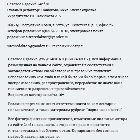
Сетевое издание
24nf.ru
Главный редактор: Панюкова Анна Александровна
Учредитель: ИП Панюкова А.А.
169309, Республика Коми, г. Ухта, ул. Советская, д. 3, офис 23
Телефон редакции: 8(8216)72-18-18, электронная почта
редакции:
sitesredaktor@yandex.ru
sitesredaktor@yandex.ru
Рекламный отдел
Сетевое издание WWW.24NF.RU (ВВВ.24НФ.РУ). Вся информация,
размещенная на данном сайте, охраняется в соответствии с
законодательством РФ об авторском праве и не подлежит
использованию кем-либо в какой бы то ни было форме, в том числе
воспроизведению, распространению, переработке не иначе как с
письменного разрешения правообладателя.
Возрастная категория сайта 16+.
Редакция портала не несет ответственности за комментарии
пользователей, а также материалы рубрики "народные новости".
Все фотографические произведения, отмеченные подписью автора
на сайте 24nf.ru защищены авторским правом и являются
интеллектуальной собственностью. Копирование без согласия
правообладателя запрещено.