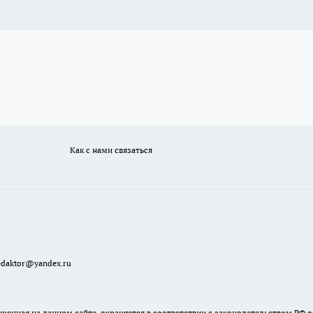
Как с нами связаться
redaktor@yandex.ru
енная на данном сайте, охраняется в соответствии с законодательством РФ о