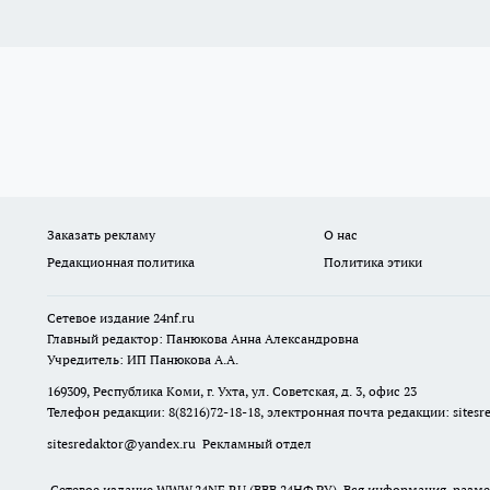
Заказать рекламу
О нас
Редакционная политика
Политика этики
Сетевое издание
24nf.ru
Главный редактор: Панюкова Анна Александровна
Учредитель: ИП Панюкова А.А.
169309, Республика Коми, г. Ухта, ул. Советская, д. 3, офис 23
Телефон редакции: 8(8216)72-18-18, электронная почта редакции:
sites
sitesredaktor@yandex.ru
Рекламный отдел
Сетевое издание WWW.24NF.RU (ВВВ.24НФ.РУ). Вся информация, размещ