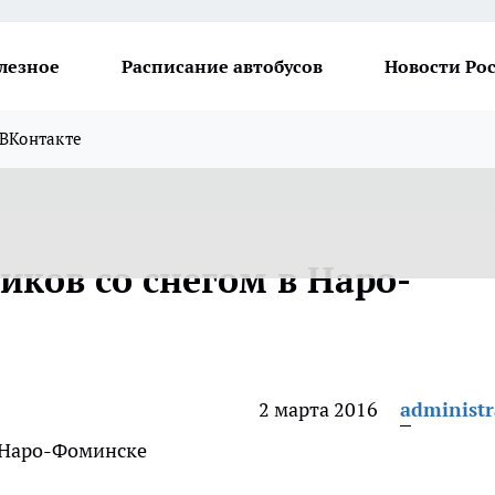
лезное
Расписание автобусов
Новости Ро
ВКонтакте
ков со снегом в Наро-
2 марта 2016
administr