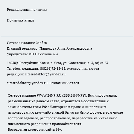
Редакционная политика
Политика этики
Сетевое издание
24nf.ru
Главный редактор: Панюкова Анна Александровна
Учредитель: ИП Панюкова А.А.
169309, Республика Коми, г. Ухта, ул. Советская, д. 3, офис 23
Телефон редакции: 8(8216)72-18-18, электронная почта
редакции:
sitesredaktor@yandex.ru
sitesredaktor@yandex.ru
Рекламный отдел
Сетевое издание WWW.24NF.RU (ВВВ.24НФ.РУ). Вся информация,
размещенная на данном сайте, охраняется в соответствии с
законодательством РФ об авторском праве и не подлежит
использованию кем-либо в какой бы то ни было форме, в том числе
воспроизведению, распространению, переработке не иначе как с
письменного разрешения правообладателя.
Возрастная категория сайта 16+.