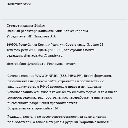
Политика этики
Сетевое издание
24nf.ru
Главный редактор: Панюкова Анна Александровна
Учредитель: ИП Панюкова А.А.
169309, Республика Коми, г. Ухта, ул. Советская, д. 3, офис 23
Телефон редакции: 8(8216)72-18-18, электронная почта
редакции:
sitesredaktor@yandex.ru
sitesredaktor@yandex.ru
Рекламный отдел
Сетевое издание WWW.24NF.RU (ВВВ.24НФ.РУ). Вся информация,
размещенная на данном сайте, охраняется в соответствии с
законодательством РФ об авторском праве и не подлежит
использованию кем-либо в какой бы то ни было форме, в том числе
воспроизведению, распространению, переработке не иначе как с
письменного разрешения правообладателя.
Возрастная категория сайта 16+.
Редакция портала не несет ответственности за комментарии
пользователей, а также материалы рубрики "народные новости".