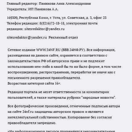
Главный редактор: Панюкова Анна Александровна
Учредитель: ИП Панюкова А.А.
169309, Республика Коми, г. Ухта, ул. Советская, д. 3, офис 23
Телефон редакции: 8(8216)72-18-18, электронная почта
редакции:
sitesredaktor@yandex.ru
sitesredaktor@yandex.ru
Рекламный отдел
Сетевое издание WWW.24NF.RU (ВВВ.24НФ.РУ). Вся информация,
размещенная на данном сайте, охраняется в соответствии с
законодательством РФ об авторском праве и не подлежит
использованию кем-либо в какой бы то ни было форме, в том числе
воспроизведению, распространению, переработке не иначе как с
письменного разрешения правообладателя.
Возрастная категория сайта 16+.
Редакция портала не несет ответственности за комментарии
пользователей, а также материалы рубрики "народные новости".
Все фотографические произведения, отмеченные подписью автора
на сайте 24nf.ru защищены авторским правом и являются
интеллектуальной собственностью. Копирование без согласия
правообладателя запрещено.
«На информационном ресурсе применяются рекомендательные