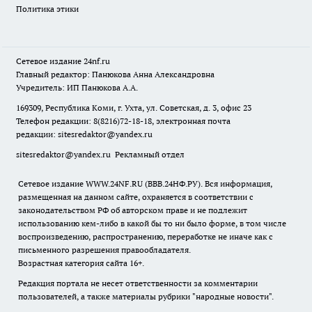
Политика этики
Сетевое издание
24nf.ru
Главный редактор: Панюкова Анна Александровна
Учредитель: ИП Панюкова А.А.
169309, Республика Коми, г. Ухта, ул. Советская, д. 3, офис 23
Телефон редакции: 8(8216)72-18-18, электронная почта
редакции:
sitesredaktor@yandex.ru
sitesredaktor@yandex.ru
Рекламный отдел
Сетевое издание WWW.24NF.RU (ВВВ.24НФ.РУ). Вся информация,
размещенная на данном сайте, охраняется в соответствии с
законодательством РФ об авторском праве и не подлежит
использованию кем-либо в какой бы то ни было форме, в том числе
воспроизведению, распространению, переработке не иначе как с
письменного разрешения правообладателя.
Возрастная категория сайта 16+.
Редакция портала не несет ответственности за комментарии
пользователей, а также материалы рубрики "народные новости".