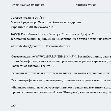
Редакционная политика
Политика этики
Сетевое издание
24nf.ru
Главный редактор: Панюкова Анна Александровна
Учредитель: ИП Панюкова А.А.
169309, Республика Коми, г. Ухта, ул. Советская, д. 3, офис 23
Телефон редакции: 8(8216)72-18-18, электронная почта редакции:
sites
sitesredaktor@yandex.ru
Рекламный отдел
Сетевое издание WWW.24NF.RU (ВВВ.24НФ.РУ). Вся информация, размещ
то ни было форме, в том числе воспроизведению, распространению, п
Возрастная категория сайта 16+.
Редакция портала не несет ответственности за комментарии пользова
Все фотографические произведения, отмеченные подписью автора на 
«На информационном ресурсе применяются рекомендательные техноло
предпочтениям пользователей сети "Интернет", находящихся на терр
16+