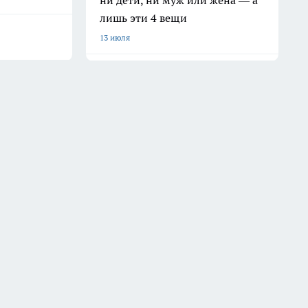
ни дети, ни муж или жена — а
лишь эти 4 вещи
13 июля