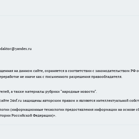
redaktor@yandex.ru
енная на данном сайте, охраняется в соответствии с законодательством РФ о
ереработке не иначе как с письменного разрешения правообладателя.
телей, а также материалы рубрики "народные новости".
сайте 24nf.ru защищены авторским правом и являются интеллектуальной собст
гии (информационные технологии предоставления информации на основе сбор
итории Российской Федерации)».