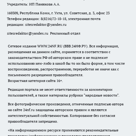
Учредитель: ИП Панюкова А.А.
169309, Республика Коми, г. Ухта, ул. Советская, д. 3, офис 23
Телефон редакции: 8(8216)72-18-18, электронная почта
редакции:
sitesredaktor@yandex.ru
sitesredaktor@yandex.ru
Рекламный отдел
Сетевое издание WWW.24NF.RU (ВВВ.24НФ.РУ). Вся информация,
размещенная на данном сайте, охраняется в соответствии с
законодательством РФ об авторском праве и не подлежит
использованию кем-либо в какой бы то ни было форме, в том числе
воспроизведению, распространению, переработке не иначе как с
письменного разрешения правообладателя.
Возрастная категория сайта 16+.
Редакция портала не несет ответственности за комментарии
пользователей, а также материалы рубрики "народные новости".
Все фотографические произведения, отмеченные подписью автора
на сайте 24nf.ru защищены авторским правом и являются
интеллектуальной собственностью. Копирование без согласия
правообладателя запрещено.
«На информационном ресурсе применяются рекомендательные
технологии (информационные технологии предоставления