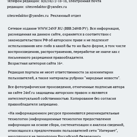
Телефон редакции: 8(8216)72-18-18, электронная почта
редакции:
sitesredaktor@yandex.ru
sitesredaktor@yandex.ru
Рекламный отдел
Сетевое издание WWW.24NF.RU (ВВВ.24НФ.РУ). Вся информация,
размещенная на данном сайте, охраняется в соответствии с
законодательством РФ об авторском праве и не подлежит
использованию кем-либо в какой бы то ни было форме, в том числе
воспроизведению, распространению, переработке не иначе как с
письменного разрешения правообладателя.
Возрастная категория сайта 16+.
Редакция портала не несет ответственности за комментарии
пользователей, а также материалы рубрики "народные новости".
Все фотографические произведения, отмеченные подписью автора
на сайте 24nf.ru защищены авторским правом и являются
интеллектуальной собственностью. Копирование без согласия
правообладателя запрещено.
«На информационном ресурсе применяются рекомендательные
технологии (информационные технологии предоставления
информации на основе сбора, систематизации и анализа сведений,
относящихся к предпочтениям пользователей сети "Интернет",
находящихся на территории Российской Федерации)».