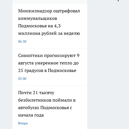
августа умеренное тепло до
25 градусов в Подмосковье
03:00
Почти 21 тысячу
безбилетников поймали в
автобусах Подмосковья с
начала года
Вчера
Стрельба во дворе в
Подмосковье закончилась
задержанием двух мужчин
Вчера
После обращения жителей в
Наро-Фоминске приведут в
порядок подъезд жилого