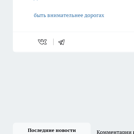
быть внимательнее дорогах
Последние новости
Комментарии н
Минжилнадзор оштрафовал
коммунальщиков
Подмосковья на 4,3
миллиона рублей за неделю
06:30
Синоптики прогнозируют 9