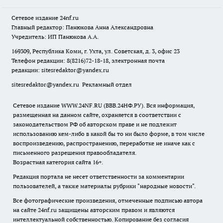
Сетевое издание
24nf.ru
Главный редактор: Панюкова Анна Александровна
Учредитель: ИП Панюкова А.А.
169309, Республика Коми, г. Ухта, ул. Советская, д. 3, офис 23
Телефон редакции: 8(8216)72-18-18, электронная почта
редакции:
sitesredaktor@yandex.ru
sitesredaktor@yandex.ru
Рекламный отдел
Сетевое издание WWW.24NF.RU (ВВВ.24НФ.РУ). Вся информация,
размещенная на данном сайте, охраняется в соответствии с
законодательством РФ об авторском праве и не подлежит
использованию кем-либо в какой бы то ни было форме, в том числе
воспроизведению, распространению, переработке не иначе как с
письменного разрешения правообладателя.
Возрастная категория сайта 16+.
Редакция портала не несет ответственности за комментарии
пользователей, а также материалы рубрики "народные новости".
Все фотографические произведения, отмеченные подписью автора
на сайте 24nf.ru защищены авторским правом и являются
интеллектуальной собственностью. Копирование без согласия