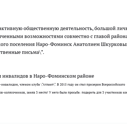
за активную общественную деятельность, большой ли
ниченными возможностями совместно с главой район
кого поселения Наро-Фоминск Анатолием Шкурков
твенные письма\".
нвалидом, членом клуба \"Атлант\". В 2015 году он стал призером Всероссийского
в-колясочников, заняв 3 место! У него была просьба: подарить для 3 участников ко