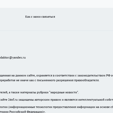
Как с нами связаться
redaktor@yandex.ru
енная на данном сайте, охраняется в соответствии с законодательством РФ о
ереработке не иначе как с письменного разрешения правообладателя.
телей, а также материалы рубрики "народные новости".
сайте 24nf.ru защищены авторским правом и являются интеллектуальной собст
гии (информационные технологии предоставления информации на основе сбор
итории Российской Федерации)».