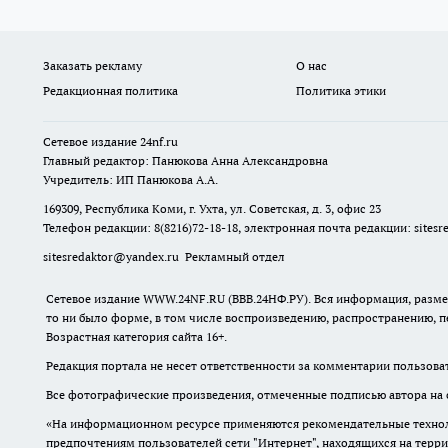
Заказать рекламу
О нас
Редакционная политика
Политика этики
Сетевое издание
24nf.ru
Главный редактор: Панюкова Анна Александровна
Учредитель: ИП Панюкова А.А.
169309, Республика Коми, г. Ухта, ул. Советская, д. 3, офис 23
Телефон редакции: 8(8216)72-18-18, электронная почта редакции:
sites
sitesredaktor@yandex.ru
Рекламный отдел
Сетевое издание WWW.24NF.RU (ВВВ.24НФ.РУ). Вся информация, размещ
то ни было форме, в том числе воспроизведению, распространению, п
Возрастная категория сайта 16+.
Редакция портала не несет ответственности за комментарии пользова
Все фотографические произведения, отмеченные подписью автора на 
«На информационном ресурсе применяются рекомендательные техноло
предпочтениям пользователей сети "Интернет", находящихся на терр