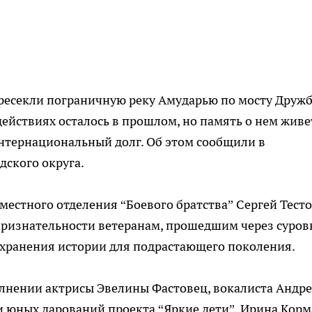
ресекли пограничную реку Амударью по мосту Дружб
ействиях осталось в прошлом, но память о нем живе
нтернациональный долг. Об этом сообщили в
ского округа.
местного отделения “Боевого братства” Сергей Тесто
 признательности ветеранам, прошедшим через суров
охранения истории для подрастающего поколения.
олнении актрисы Эвелины Фастовец, вокалиста Андр
и юных дарований проекта “Яркие дети”. Ирина Корм