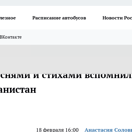
лезное
Расписание автобусов
Новости Ро
ВКонтакте
еснями и стихами вспомни
анистан
18 февраля 16:00
Анастасия Солов