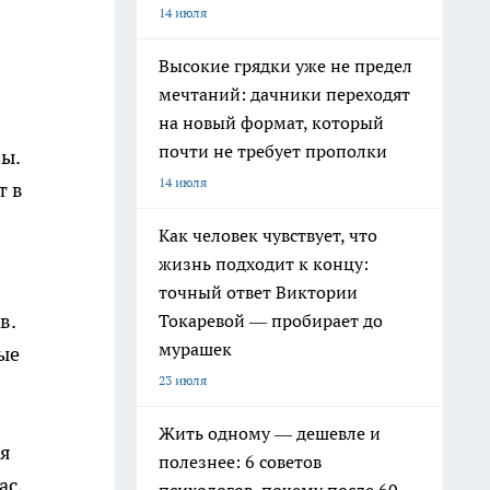
14 июля
Высокие грядки уже не предел
мечтаний: дачники переходят
на новый формат, который
почти не требует прополки
ы.
14 июля
т в
Как человек чувствует, что
жизнь подходит к концу:
точный ответ Виктории
в.
Токаревой — пробирает до
мурашек
ые
23 июля
Жить одному — дешевле и
ея
полезнее: 6 советов
ас,