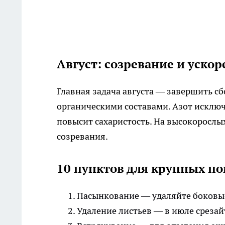
Август: созревание и уско
Главная задача августа — завершить с
органическими составами. Азот исклю
повысит сахаристость. На высокорослы
созревания.
10 пунктов для крупных п
Пасынкование — удаляйте боковые
Удаление листьев — в июле срезайт