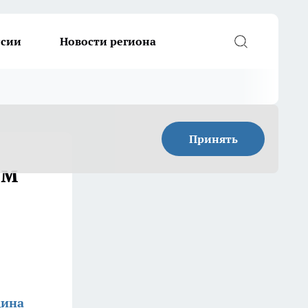
ссии
Новости региона
Принять
ом
дина