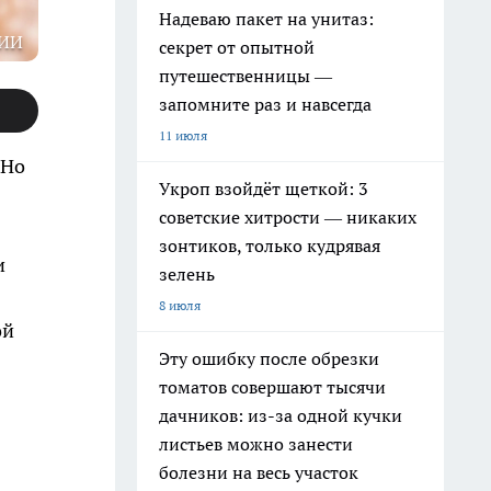
Надеваю пакет на унитаз:
 ИИ
секрет от опытной
путешественницы —
запомните раз и навсегда
11 июля
 Но
Укроп взойдёт щеткой: 3
советские хитрости — никаких
зонтиков, только кудрявая
и
зелень
8 июля
ой
Эту ошибку после обрезки
томатов совершают тысячи
дачников: из-за одной кучки
листьев можно занести
болезни на весь участок