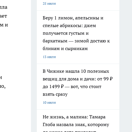
25 июля
лла
ает
Беру 1 лимон, апельсины и
м и
спелые абрикосы: джем
получается густым и
бархатным — зимой достаю к
блинам и сырникам
13 июля
В Чижике нашла 10 полезных
и
вещиц для дома и дачи: от 99 ₽
о,
до 1499 ₽ — вот, что стоит
взять сразу
10 июля
Не жизнь, а малина: Тамара
Глоба назвала знак, которому