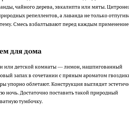
анды, чайного дерева, эвкалипта или мяты. Цитроне
риродных репеллентов, а лаванда не только отпугив
истему. Смесь взбалтывают перед каждым применение
ем для дома
ни или детской комнаты — лимон, нашпигованный
овый запах в сочетании с пряным ароматом гвоздик
ары упорно облетают. Конструкция выглядит эстетичн
всю ночь. Достаточно поставить такой природный
ватную тумбочку.