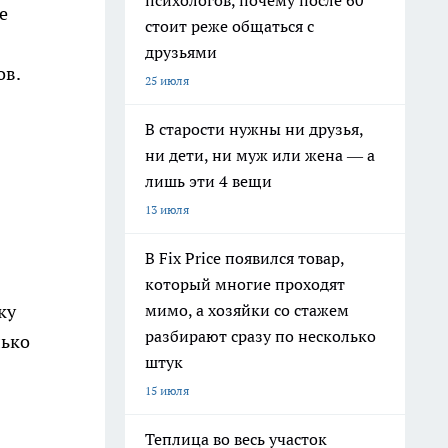
психологов, почему после 60
е
стоит реже общаться с
друзьями
ов.
25 июля
В старости нужны ни друзья,
ни дети, ни муж или жена — а
лишь эти 4 вещи
13 июля
В Fix Price появился товар,
который многие проходят
мимо, а хозяйки со стажем
ку
разбирают сразу по несколько
лько
штук
15 июля
Теплица во весь участок