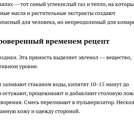
апах — тот самый углекислый газ и тепло, на которы
рные масла и растительные экстракты создают
опасный для человека, но непреодолимый для комар
проверенный временем рецепт
здики. Эта пряность выделяет эвгенол — вещество,
тивном уровне.
и заливают стаканом воды, кипятят 10–15 минут до
р остужают, процеживают и добавляют столовую лож
творения. Смесь переливают в пульверизатор. Неско
анную кожу и одежду стороной.