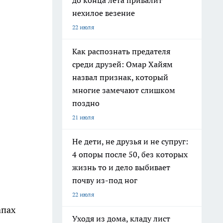
до конца лета привалит
нехилое везение
22 июля
Как распознать предателя
среди друзей: Омар Хайям
назвал признак, который
многие замечают слишком
поздно
21 июля
Не дети, не друзья и не супруг:
4 опоры после 50, без которых
жизнь то и дело выбивает
почву из-под ног
22 июля
апах
Уходя из дома, кладу лист