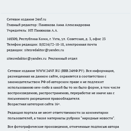
Сетевое издание
24nf.ru
Главный редактор: Панюкова Анна Александровна
Учредитель: ИП Панюкова А.А.
169309, Республика Коми, г. Ухта, ул. Советская, д. 3, офис 23
Телефон редакции: 8(8216)72-18-18, электронная почта
редакции:
sitesredaktor@yandex.ru
sitesredaktor@yandex.ru
Рекламный отдел
Сетевое издание WWW.24NF.RU (ВВВ.24НФ.РУ). Вся информация,
размещенная на данном сайте, охраняется в соответствии с
законодательством РФ об авторском праве и не подлежит
использованию кем-либо в какой бы то ни было форме, в том числе
воспроизведению, распространению, переработке не иначе как с
письменного разрешения правообладателя.
Возрастная категория сайта 16+.
Редакция портала не несет ответственности за комментарии
пользователей, а также материалы рубрики "народные новости".
Все фотографические произведения, отмеченные подписью автора