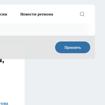
ссии
Новости региона
Принять
ч,
това