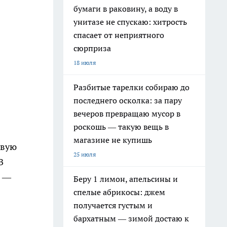
бумаги в раковину, а воду в
унитазе не спускаю: хитрость
спасает от неприятного
сюрприза
18 июля
Разбитые тарелки собираю до
последнего осколка: за пару
вечеров превращаю мусор в
роскошь — такую вещь в
магазине не купишь
рвую
25 июля
В
т —
Беру 1 лимон, апельсины и
спелые абрикосы: джем
получается густым и
бархатным — зимой достаю к